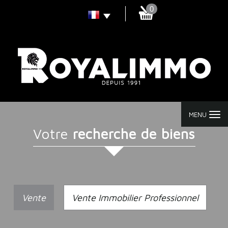
0
MENU
votre
recherche de biens
Vente
Vente Immobilier Professionnel