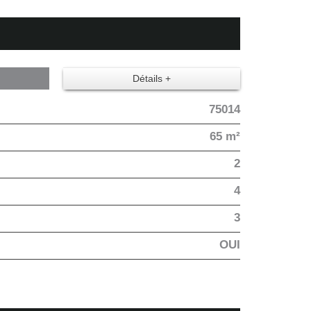
Détails +
75014
65 m²
2
4
3
OUI