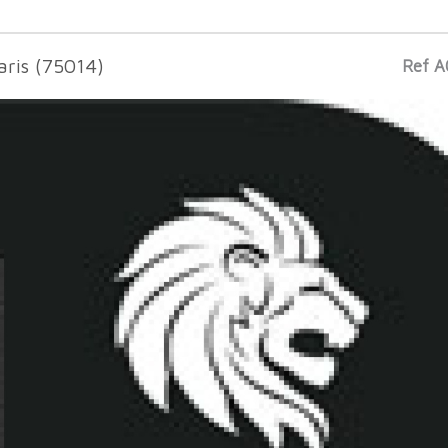
aris (75014)
Ref A