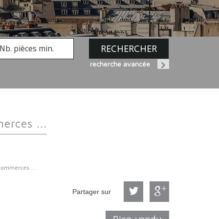
RECHERCHER
recherche avancée
erces ...
commerces ...
Partager sur
Bien vendu