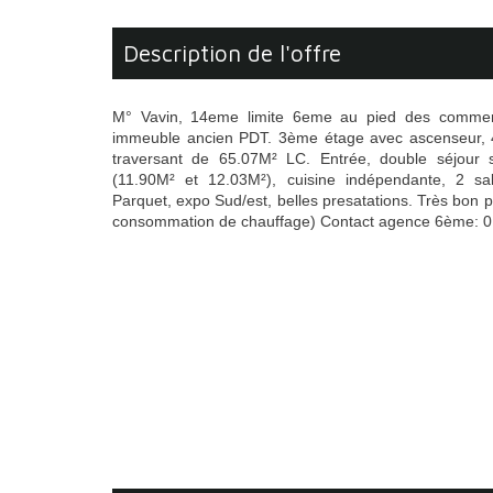
description de l'offre
M° Vavin, 14eme limite 6eme au pied des commerc
immeuble ancien PDT. 3ème étage avec ascenseur, 4 p
traversant de 65.07M² LC. Entrée, double séjour 
(11.90M² et 12.03M²), cuisine indépendante, 2 s
Parquet, expo Sud/est, belles presatations. Très bon p
consommation de chauffage) Contact agence 6ème: 0