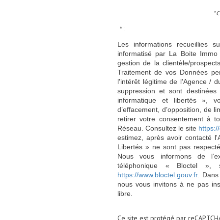
* 
* :
Les informations recueillies s
informatisé par La Boite Immo 
gestion de la clientèle/prospe
Traitement de vos Données per
l'intérêt légitime de l'Agence 
suppression et sont destinée
informatique et libertés », v
d’effacement, d’opposition, de l
retirer votre consentement à t
Réseau. Consultez le site
https://
estimez, après avoir contacté l
Libertés » ne sont pas respect
Nous vous informons de l’ex
téléphonique « Bloctel », 
https://www.bloctel.gouv.fr
. Dans
nous vous invitons à ne pas in
libre.
Ce site est protégé par reCAPTCH