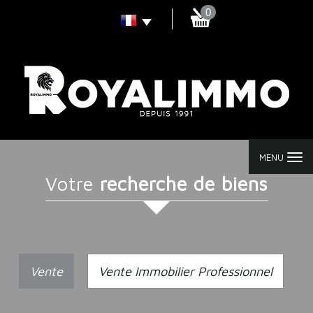
0
MENU
votre
recherche de biens
Vente
Vente Immobilier Professionnel