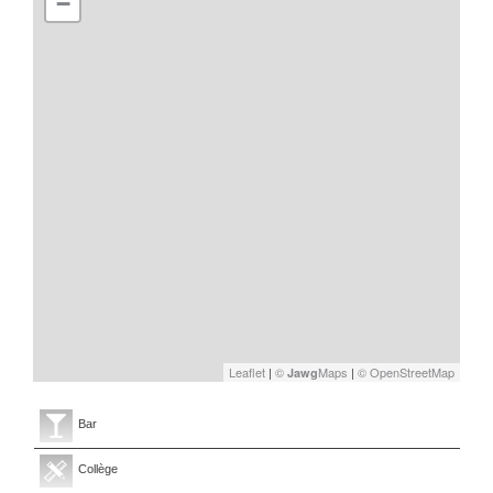
−
Leaflet
|
©
Maps
|
© OpenStreetMap
Jawg
Bar
Collège