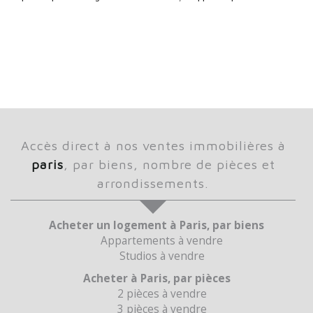
accès direct à nos ventes immobilières à
paris
, par biens, nombre de pièces et
arrondissements.
Acheter un logement à Paris, par biens
Appartements à vendre
Studios à vendre
Acheter à Paris, par pièces
2 pièces à vendre
3 pièces à vendre