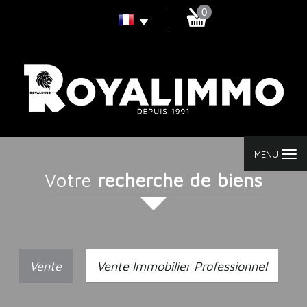
0
MENU
votre
recherche de biens
Vente
Vente Immobilier Professionnel