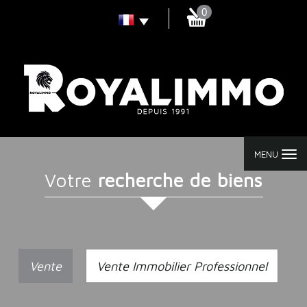
0
MENU
votre
recherche de biens
Vente
Vente Immobilier Professionnel