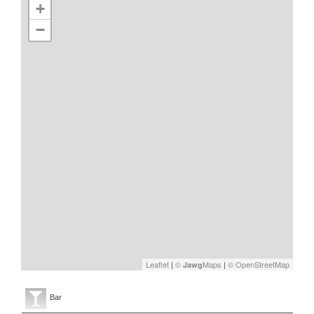
+
−
Leaflet
|
©
Maps
|
© OpenStreetMap
Jawg
Bar