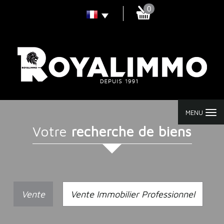
0
MENU
votre
recherche de biens
Vente
Vente Immobilier Professionnel