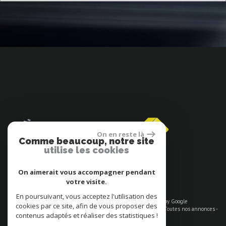
On en reste là
Comme beaucoup, notre site
utilise les cookies
Espace propriétaires
On aimerait vous accompagner pendant
votre visite.
En poursuivant, vous acceptez l'utilisation des
© 2026 | Tous droits réservés | Traduction powered by Google
cookies par ce site, afin de vous proposer des
Plan du site
-
Mentions légales
-
Nos honoraires
-
Liens
-
Admin
-
Toutes nos annonces
-
contenus adaptés et réaliser des statistiques !
Politique RGPD