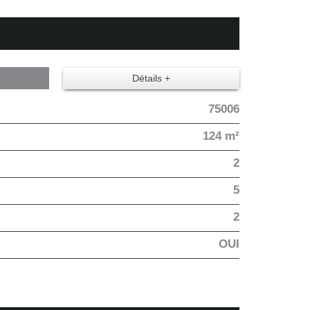
Détails +
75006
124 m²
2
5
2
OUI