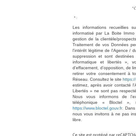
* 
* :
Les informations recueillies s
informatisé par La Boite Immo 
gestion de la clientèle/prospe
Traitement de vos Données per
l'intérêt légitime de l'Agence 
suppression et sont destinée
informatique et libertés », v
d’effacement, d’opposition, de l
retirer votre consentement à t
Réseau. Consultez le site
https://
estimez, après avoir contacté l
Libertés » ne sont pas respect
Nous vous informons de l’ex
téléphonique « Bloctel », 
https://www.bloctel.gouv.fr
. Dans
nous vous invitons à ne pas in
libre.
Ce site est protégé par reCAPTCH