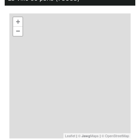
+
−
Leaflet
|
©
Maps
|
© OpenStreetMap
Jawg