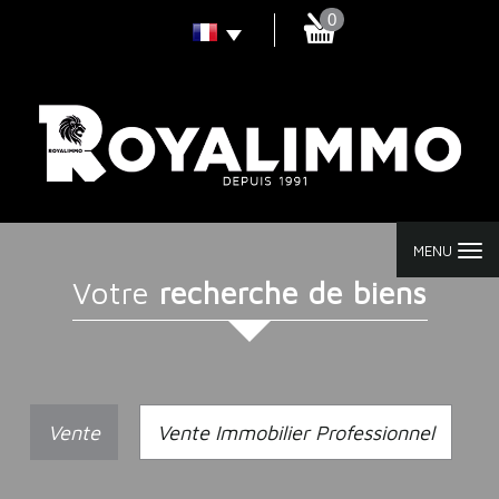
0
MENU
votre
recherche de biens
Vente
Vente Immobilier Professionnel