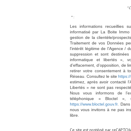
* 
* :
Les informations recueillies s
informatisé par La Boite Immo 
gestion de la clientèle/prospe
Traitement de vos Données per
l'intérêt légitime de l'Agence 
suppression et sont destinée
informatique et libertés », v
d’effacement, d’opposition, de l
retirer votre consentement à t
Réseau. Consultez le site
https://
estimez, après avoir contacté l
Libertés » ne sont pas respect
Nous vous informons de l’ex
téléphonique « Bloctel », 
https://www.bloctel.gouv.fr
. Dans
nous vous invitons à ne pas in
libre.
Ce site est protégé par reCAPTCH