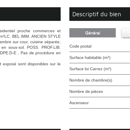
descriptif du bien
sidentiel proche commerces et
Général
.59m²LC. BEL IMM. ANCIEN STYLE
re sur cour, cuisine séparée,
Code postal
 en sous-sol. POSS. PROF.LIB.
€, DPE:D-E , Pas de procédure en
Surface habitable (m²)
t exposé sont disponibles sur le
Surface loi Carrez (m²)
Nombre de chambre(s)
Nombre de pièces
Ascenseur