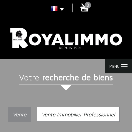
0
MENU
votre
recherche de biens
Vente
Vente Immobilier Professionnel