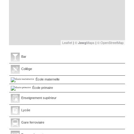
Leaflet
|
©
Maps
|
© OpenStreetMap
Jawg
Bar
Collège
École maternelle
École primaire
Enseignement supérieur
Lycée
Gare ferroviaire