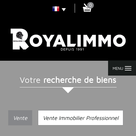
0
MENU
votre
recherche de biens
Vente
Vente Immobilier Professionnel