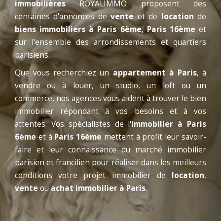
immobilières
ROYALIMMO proposent des
centaines d'annonces de
vente
et de
location
de
biens immobiliers à Paris 6ème
,
Paris 16ème
et
sur l'ensemble des arrondissements et quartiers
parisiens.
Que vous recherchiez un
appartement à Paris
, à
vendre ou à louer, un studio, un loft ou un
commerce, nos agences vous aident à trouver le bien
immobilier répondant à vos besoins et à vos
attentes. Vos spécialistes de l'
immobilier à Paris
6ème
et à
Paris 16ème
mettent à profit leur savoir-
faire et leur connaissance du marché immobilier
parisien et francilien pour réaliser dans les meilleurs
conditions votre projet immobilier de
location
,
vente
ou
achat immobilier à Paris
.