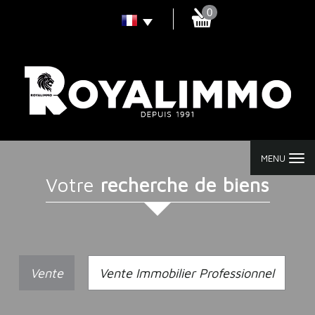
0
MENU
votre
recherche de biens
Vente
Vente Immobilier Professionnel