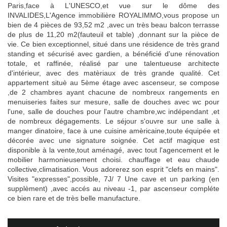
Paris,face à L'UNESCO,et vue sur le dôme des
INVALIDES,L'Agence immobilière ROYALIMMO,vous propose un
bien de 4 pièces de 93,52 m2 ,avec un très beau balcon terrasse
de plus de 11,20 m2(fauteuil et table) ,donnant sur la pièce de
vie. Ce bien exceptionnel, situé dans une résidence de très grand
standing et sécurisé avec gardien, a bénéficié d'une rénovation
totale, et raffinée, réalisé par une talentueuse architecte
d'intérieur, avec des matèriaux de très grande qualité. Cet
appartement situè au 5ème étage avec ascenseur, se compose
,de 2 chambres ayant chacune de nombreux rangements en
menuiseries faites sur mesure, salle de douches avec wc pour
l'une, salle de douches pour l'autre chambre,wc indépendant ,et
de nombreux dégagements. Le séjour s'ouvre sur une salle à
manger dinatoire, face à une cuisine amèricaine,toute équipée et
décorée avec une signature soignée. Cet actif magique est
disponible à la vente,tout aménagé, avec tout l'agencement et le
mobilier harmonieusement choisi. chauffage et eau chaude
collective,climatisation. Vous adorerez son esprit "clefs en mains".
Visites "expresses",possible, 7J/ 7 Une cave et un parking (en
supplèment) ,avec accés au niveau -1, par ascenseur compléte
ce bien rare et de très belle manufacture.