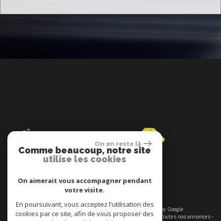
On en reste là
Comme beaucoup, notre site
utilise les cookies
Espace propriétaires
On aimerait vous accompagner pendant
votre visite.
En poursuivant, vous acceptez l'utilisation des
© 2026 | Tous droits réservés | Traduction powered by Google
cookies par ce site, afin de vous proposer des
Plan du site
-
Mentions légales
-
Nos honoraires
-
Liens
-
Admin
-
Toutes nos annonces
-