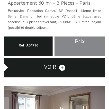
Appartement 60 m² - 3 Pièces - Paris
Exclusivité. Fondation Cartier/ M° Raspail. 14ème limite
6ème. Dans un bel immeuble PDT, 6ème étage avec
ascenseur, 3 pièces traversant, 59.08M² LC. Entrée, séjour
(possibilité double séjour...
Prix
Ref: A01736
VOIR