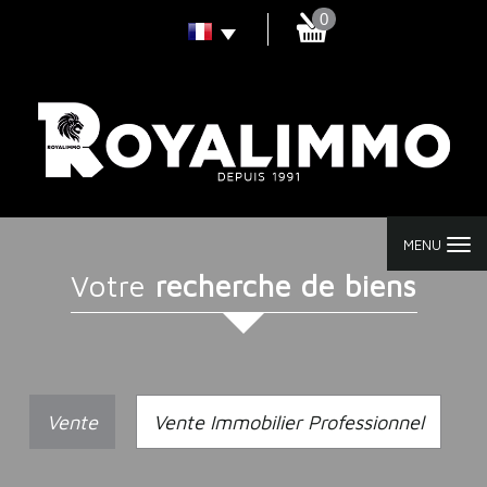
0
MENU
Votre
recherche de biens
Vente
Vente Immobilier Professionnel