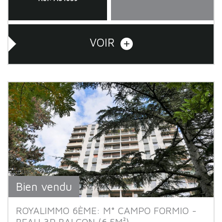
VOIR
Bien vendu
ROYALIMMO 6ÈME: M° CAMPO FORMIO -
BEAU 3P BALCON (6.5M²). ...