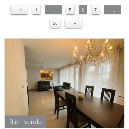
«
1
..
5
6
7
..
16
»
Bien vendu