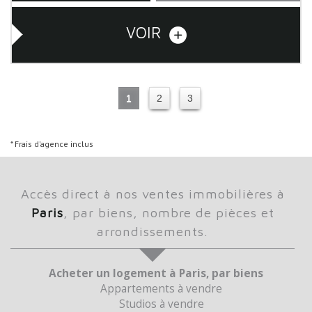
VOIR
1
2
3
* Frais d'agence inclus
Accès direct à nos ventes immobilières à
Paris
, par biens, nombre de pièces et
arrondissements.
Acheter un logement à Paris, par biens
Appartements à vendre
Studios à vendre