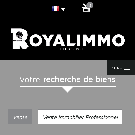
0
MENU
Votre
recherche de biens
Vente
Vente Immobilier Professionnel